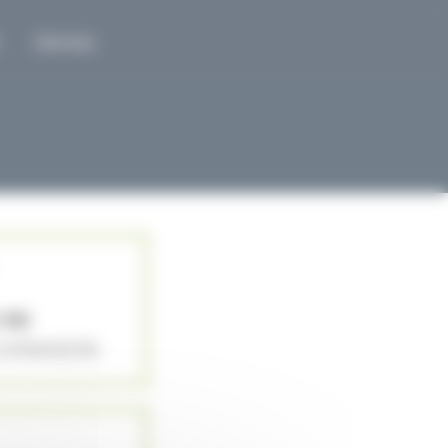
Services
 50
IVRAISON