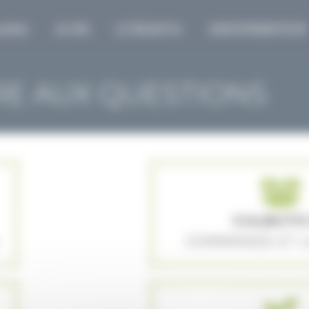
alités
JK 400
LE RIDAN Pro
AEROFERMENTEUR
RE AUX QUESTIONS
CULBUTO
COMMANDE ET L