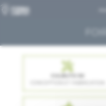
Panneau de gestion des cookies
Actu
FOI
CULBUTO 50
CONCEPTION ET FABRICATION