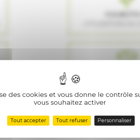
CULBUTO
UTILISATION DU
POUR LES 
NOTRE MATERIEL PR
lise des cookies et vous donne le contrôle 
vous souhaitez activer
SE À VOTRE QUESTION ?
Tout accepter
Tout refuser
Personnaliser
vous répondrons sous 48h.