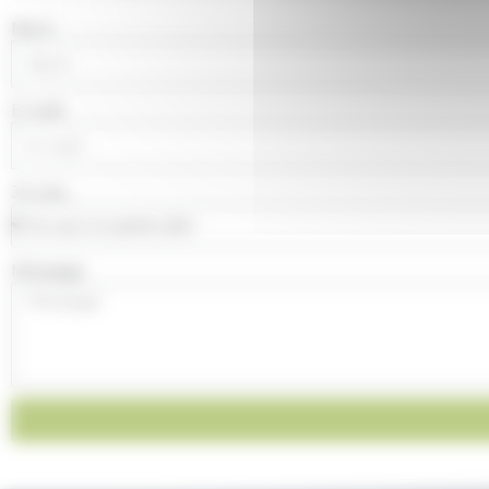
Nom
E-mail
Je suis...
Message